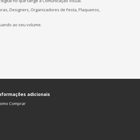
igital no que tange a Comunicação Visual.
ras, Designers, Organizadores de Festa, Plaqueiros,
uando ao seu volume.
nformações adicionais
omo Comprar