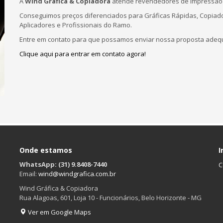
A
Wind Gráfica & Copiadora
atende revendedores de impressão d
Conseguimos preços diferenciados para Gráficas Rápidas, Copiado
Aplicadores e Profissionais do Ramo.
Entre em contato para que possamos enviar nossa proposta adeq
Clique aqui para entrar em contato agora!
Onde estamos
I
WhatsApp: (31) 9.8408-7440
C
Email:
wind@windgrafica.com.br
Wind Gráfica & Copiadora
Rua Alagoas, 601, Loja 10 - Funcionários, Belo Horizonte - MG
Ver em Google Maps