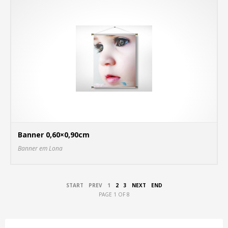
Banner 0,60×0,90cm
C
Banner em Lona
MA
START
PREV
1
2
3
NEXT
END
PAGE 1 OF 8