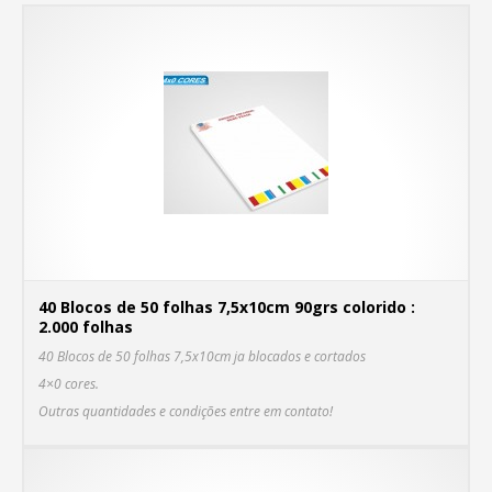
40 Blocos de 50 folhas 7,5x10cm 90grs colorido :
2.000 folhas
40 Blocos de 50 folhas 7,5x10cm ja blocados e cortados
4×0 cores.
C
Outras quantidades e condições entre em contato!
MA