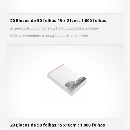
20 Blocos de 50 folhas 15 x 21cm : 1.000 folhas
20 Blocos de 50 folhas 15 x 21 cm ja blocados e cortados
C
Outras quantidades e condições entre em contato!
MA
20 Blocos de 50 folhas 15 x10cm : 1.000 folhas