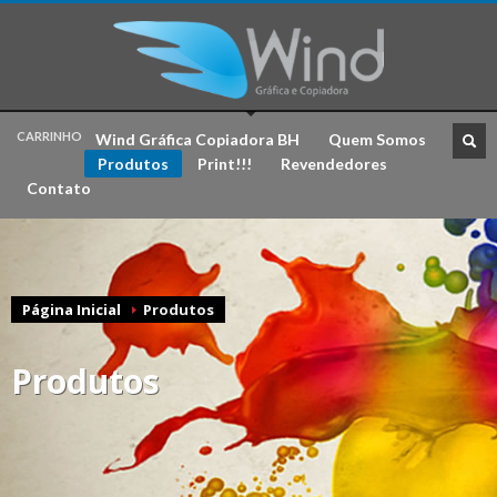
CARRINHO
Wind Gráfica Copiadora BH
Quem Somos
Produtos
Print!!!
Revendedores
CHECKOUT
R$ 0,00
Contato
Página Inicial
Produtos
Produtos