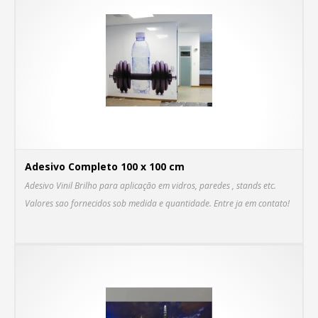
Adesivo Completo 100 x 100 cm
Adesivo Vinil Brilho para aplicação em vidros, paredes , stands etc.
Valores sao fornecidos sob medida e quantidade. Entre ja em contato!
C
MA