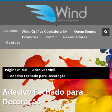
CARRINHO
Wind Gráfica Copiadora BH
Quem Somos
Produtos
Print!!!
Revendedores
CHECKOUT
R$ 0,00
Contato
Página Inicial
Adesivos Vinil
Adesivo Fechado para Decoração
Adesivo Fechado para
Decoração